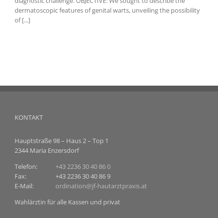
diagnostic challenge. OBJECTIVE: We sought to describe the
dermatoscopic features of genital warts, unveiling the possibility
of [...]
KONTAKT
Hauptstraße 98 – Haus 2 – Top 1
2344 Maria Enzersdorf
Telefon:
+43 2236 30 40 86 0
Fax:
+43 2236 30 40 86 9
E-Mail:
ordination@jf-hautarztpraxis.at
Wahlärztin für alle Kassen und privat