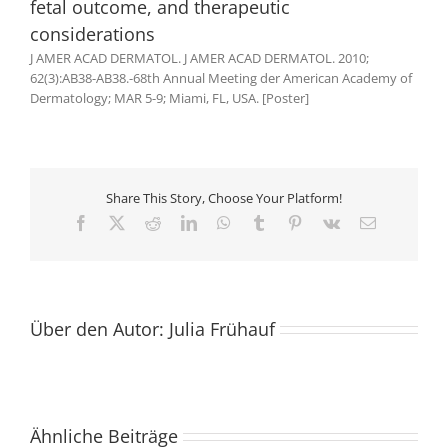
fetal outcome, and therapeutic
considerations
J AMER ACAD DERMATOL. J AMER ACAD DERMATOL. 2010;
62(3):AB38-AB38.-68th Annual Meeting der American Academy of
Dermatology; MAR 5-9; Miami, FL, USA. [Poster]
Share This Story, Choose Your Platform!
Facebook
X
Reddit
LinkedIn
WhatsApp
Tumblr
Pinterest
Vk
E-
Mail
Über den Autor:
Julia Frühauf
CXCL13
Cyclosporine
Ähnliche Beiträge
is
Reduces