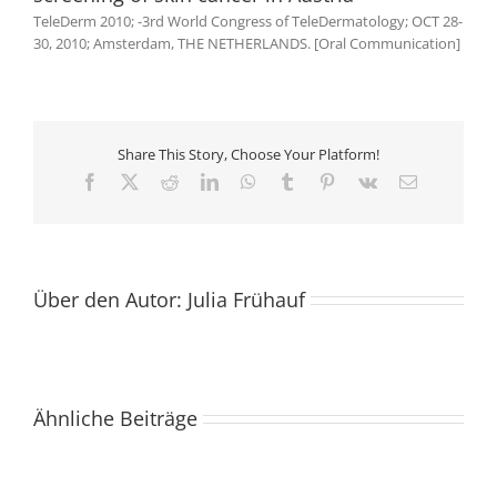
TeleDerm 2010; -3rd World Congress of TeleDermatology; OCT 28-
30, 2010; Amsterdam, THE NETHERLANDS. [Oral Communication]
Share This Story, Choose Your Platform!
Facebook
X
Reddit
LinkedIn
WhatsApp
Tumblr
Pinterest
Vk
E-
Mail
Über den Autor:
Julia Frühauf
Usability
and
Ähnliche Beiträge
acceptance
Rosacea
of
in
a
and