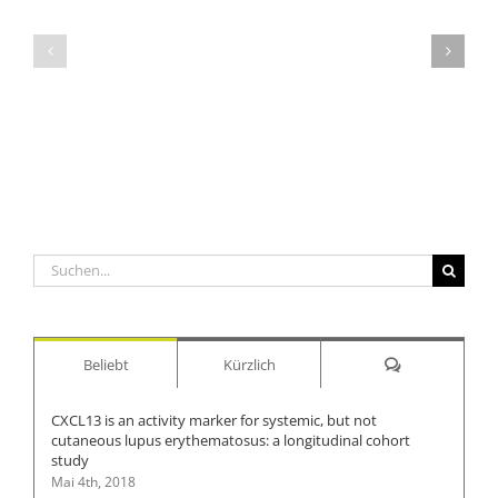
mobile
out
patient-
Pregnancy
administered
–
skin
New
cancer
Insights
survey
into
instrument
Its
for
Endocrinologic
a
Background
hospital-
based
registry
Suche
nach:
Kommentare
Beliebt
Kürzlich
CXCL13 is an activity marker for systemic, but not
cutaneous lupus erythematosus: a longitudinal cohort
study
Mai 4th, 2018