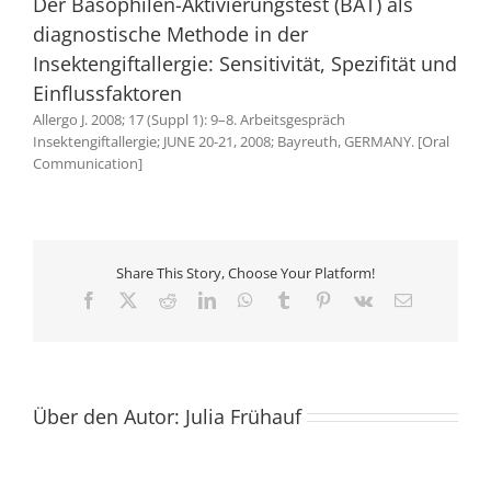
Der Basophilen-Aktivierungstest (BAT) als
diagnostische Methode in der
Insektengiftallergie: Sensitivität, Spezifität und
Einflussfaktoren
Allergo J. 2008; 17 (Suppl 1): 9–8. Arbeitsgespräch
Insektengiftallergie; JUNE 20-21, 2008; Bayreuth, GERMANY. [Oral
Communication]
Share This Story, Choose Your Platform!
Facebook
X
Reddit
LinkedIn
WhatsApp
Tumblr
Pinterest
Vk
E-
Mail
Über den Autor:
Julia Frühauf