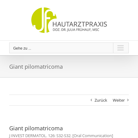
Zum
Inhalt
springen
Gehe zu ...
Giant pilomatricoma
Zurück
Weiter
Giant pilomatricoma
J INVEST DERMATOL. 126: S32-S32. [Oral Communication]