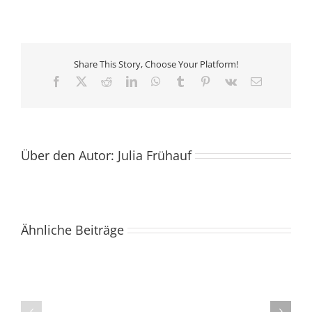
Share This Story, Choose Your Platform!
Facebook
X
Reddit
LinkedIn
WhatsApp
Tumblr
Pinterest
Vk
E-
Mail
Über den Autor:
Julia Frühauf
Usability
and
Ähnliche Beiträge
acceptance
Second
of
opinion
a
teleconsulting
mobile
for
patient-
the
administered