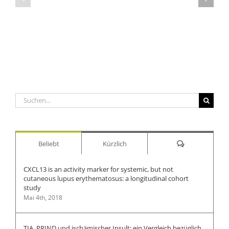
screening
skin
of
cancer
skin
survey
cancer
instrument
in
for
Austria
a
hospital-
based
registry
Suche
nach:
Kommentare
Beliebt
Kürzlich
CXCL13 is an activity marker for systemic, but not
cutaneous lupus erythematosus: a longitudinal cohort
study
Mai 4th, 2018
TIA, PRIND und ischämischer Insult: ein Vergleich bezüglich