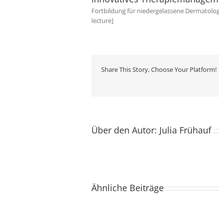
Fortbildung für niedergelassene Dermatolo
lecture]
Share This Story, Choose Your Platform!
Über den Autor:
Julia Frühauf
Usability
Ähnliche Beiträge
and
acceptance
Second
of
opinion
a