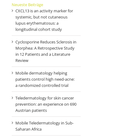
and
Neueste Beiträge
teleconsulting
mobile
out
CXCL13 is an activity marker for
for
patient-
Pregnancy
systemic, but not cutaneous
the
administered
–
lupus erythematosus: a
screening
skin
New
longitudinal cohort study
of
cancer
Insights
skin
survey
into
Cyclosporine Reduces Sclerosis in
cancer
instrument
Its
Morphea: A Retrospective Study
in
for
Endocrinologic
in 12 Patients and a Literature
Austria
a
Background
Review
hospital-
based
Mobile dermatology helping
registry
patients control high need-acne:
a randomized controlled trial
Teledermatology for skin cancer
prevention: an experience on 690
Austrian patients
Mobile Teledermatology in Sub-
Saharan Africa