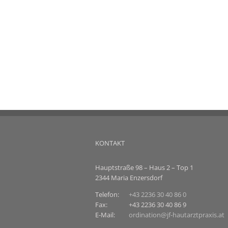
KONTAKT
Hauptstraße 98 – Haus 2 – Top 1
2344 Maria Enzersdorf
Telefon:
+43 2236 30 40 86 0
Fax:
+43 2236 30 40 86 9
E-Mail:
ordination@jf-hautarztpraxis.at