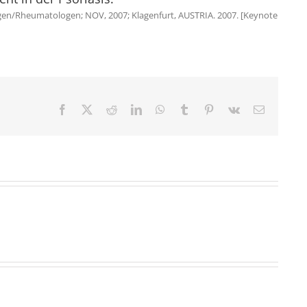
gen/Rheumatologen; NOV, 2007; Klagenfurt, AUSTRIA. 2007. [Keynote
Facebook
X
Reddit
LinkedIn
WhatsApp
Tumblr
Pinterest
Vk
E-
Mail
Rosacea
in
Erythema
Erythema