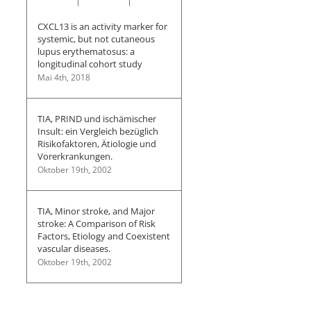
CXCL13 is an activity marker for
systemic, but not cutaneous
lupus erythematosus: a
longitudinal cohort study
Mai 4th, 2018
TIA, PRIND und ischämischer
Insult: ein Vergleich bezüglich
Risikofaktoren, Ätiologie und
Vorerkrankungen.
Oktober 19th, 2002
TIA, Minor stroke, and Major
stroke: A Comparison of Risk
Factors, Etiology and Coexistent
vascular diseases.
Usability
Oktober 19th, 2002
and
acceptance
Rosacea
Second
of
in
opinion
a